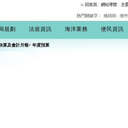
:::
回首頁
|
網站導覽
|
主
熱門關鍵字：
補捐助
,
徵
與規劃
法規資訊
海洋業務
便民資訊
決算及會計月報
>
年度預算