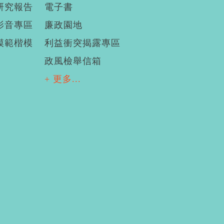
研究報告
電子書
影音專區
廉政園地
模範楷模
利益衝突揭露專區
政風檢舉信箱
+ 更多...