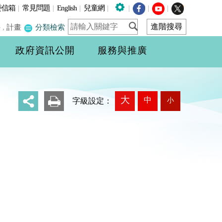
委信箱
|
常見問題
|
English
|
兒童網
|
|
|
|
件
,
計畫
分類檢索
政府資訊公開
服務與推廣
大
中
小
_
字級設定：