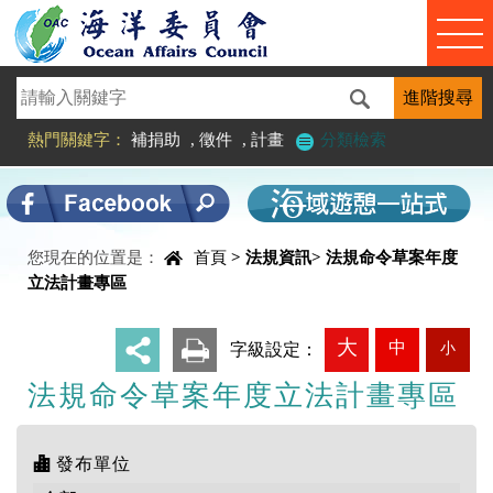
進入內容區塊
熱門關鍵字：
補捐助
,
徵件
,
計畫
分類檢索
您現在的位置是：
首頁
>
法規資訊
>
法規命令草案年度
中央內容區塊
立法計畫專區
大
中
小
_
字級設定：
法規命令草案年度立法計畫專區
發布單位