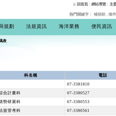
:::
回首頁
|
網站導覽
|
主
熱門關鍵字：
補捐助
,
徵
與規劃
法規資訊
海洋業務
便民資訊
碼表
科名稱
電話
07-3381810
綜合計畫科
07-3380527
情勢研展科
07-3380553
法規管考科
07-3380561