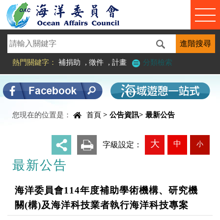
進入內容區塊
熱門關鍵字：
補捐助
,
徵件
,
計畫
分類檢索
中央內容區塊
您現在的位置是：
首頁
>
公告資訊
>
最新公告
大
中
小
_
字級設定：
最新公告
海洋委員會114年度補助學術機構、研究機
關(構)及海洋科技業者執行海洋科技專案