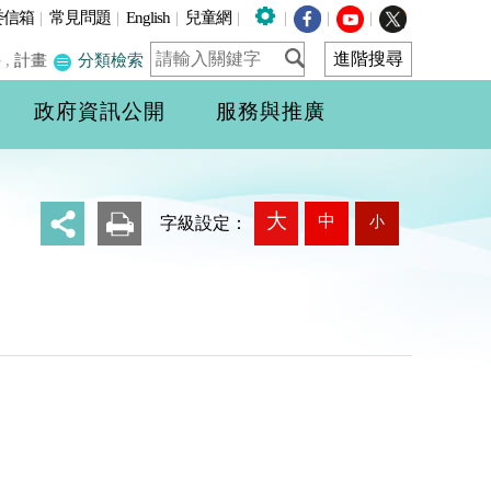
委信箱
|
常見問題
|
English
|
兒童網
|
|
|
|
件
,
計畫
分類檢索
政府資訊公開
服務與推廣
大
中
小
_
字級設定：