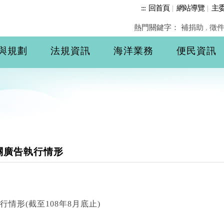
:::
回首頁
|
網站導覽
|
主
熱門關鍵字：
補捐助
,
徵
與規劃
法規資訊
海洋業務
便民資訊
相關廣告執行情形
行情形(截至108年8月底止)