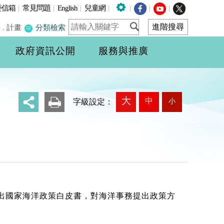
委信箱
|
常見問題
|
English
|
兒童網
|
|
|
|
件
,
計畫
分類檢索
政府資訊公開
服務與推廣
大
中
小
_
字級設定：
提出國家海洋政策白皮書，對海洋事務提出政策方