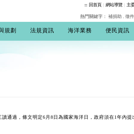
:::
回首頁
|
網站導覽
|
主
熱門關鍵字：
補捐助
,
徵
與規劃
法規資訊
海洋業務
便民資訊
法院三讀通過，條文明定6月8日為國家海洋日，政府須在1年內