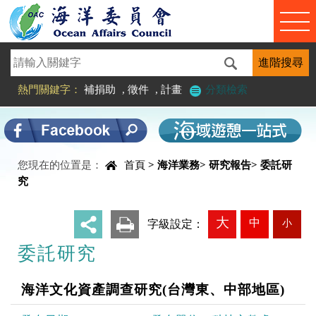
進入內容區塊
熱門關鍵字：
補捐助
,
徵件
,
計畫
分類檢索
您現在的位置是：
首頁
>
海洋業務
>
研究報告
>
委託研
中央內容區塊
究
大
中
小
_
字級設定：
委託研究
海洋文化資產調查研究(台灣東、中部地區)