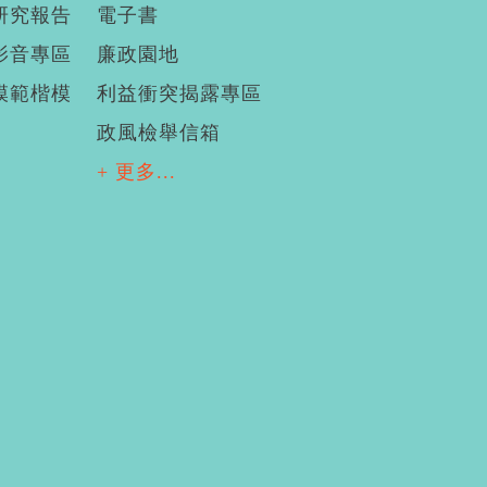
研究報告
電子書
影音專區
廉政園地
模範楷模
利益衝突揭露專區
政風檢舉信箱
+ 更多...