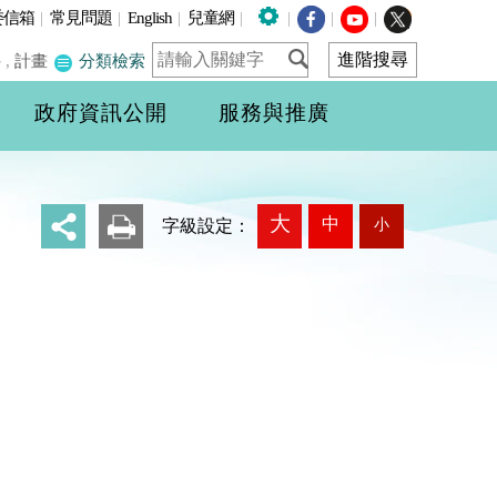
委信箱
|
常見問題
|
English
|
兒童網
|
|
|
|
件
,
計畫
分類檢索
政府資訊公開
服務與推廣
大
中
小
_
字級設定：