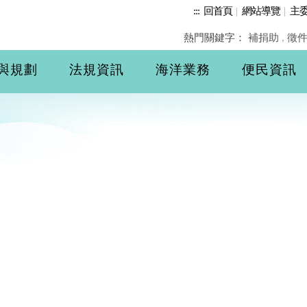
:::
回首頁
|
網站導覽
|
主
熱門關鍵字：
補捐助
,
徵
與規劃
法規資訊
海洋業務
便民資訊