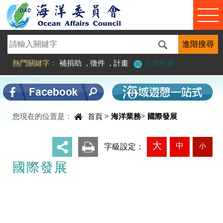
進入內容區塊
熱門關鍵字：
補捐助
,
徵件
,
計畫
分類檢索
中央內容區塊
您現在的位置是：
首頁
>
海洋業務
>
國際發展
大
中
小
_
字級設定：
國際發展