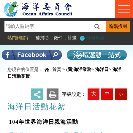
進入內容區塊
熱門關鍵字：
補捐助
,
徵件
,
計畫
分類檢索
您現在的位置是：
首頁
>
(舊)海洋業務
>
海洋日
>
海洋
中央內容區塊
日活動花絮
大
中
小
_
字級設定：
海洋日活動花絮
104年世界海洋日親海活動