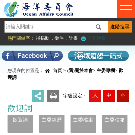
進入內容區塊
熱門關鍵字：
補捐助
,
徵件
,
計畫
分類檢索
您現在的位置是：
首頁
>
(舊)關於本會
>
主委專欄
>
歡
中央內容區塊
迎詞
大
中
小
_
字級設定：
歡迎詞
歡迎詞
主委經歷
主委檔案
主委信箱