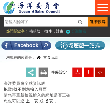
進入內容區塊
熱門關鍵字：
補捐助
,
徵件
,
計畫
分類檢索
中央內容區塊
您現在的位置是：
首頁
null
大
中
小
_
字級設定：
海洋委員會全球資訊網
抱歉!找不到您輸入頁面
請您再重新檢視輸入的網址是否正確
您也可以返
上一頁
或
首頁
。