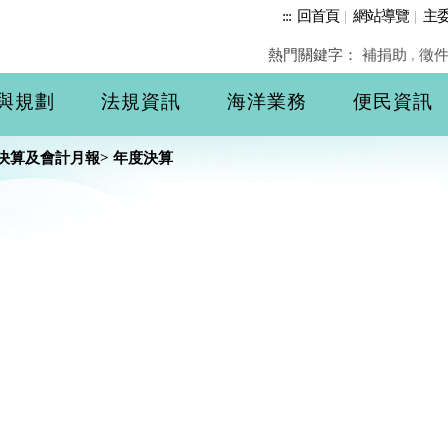
:::
回首頁
|
網站導覽
|
主
熱門關鍵字：
補捐助
,
徵
與規劃
法規資訊
海洋業務
便民資訊
決算及會計月報
>
年度決算