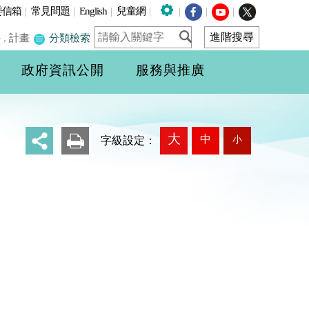
委信箱
|
常見問題
|
English
|
兒童網
|
|
|
|
件
,
計畫
分類檢索
政府資訊公開
服務與推廣
大
中
小
_
字級設定：