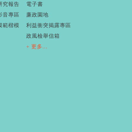
研究報告
電子書
影音專區
廉政園地
模範楷模
利益衝突揭露專區
政風檢舉信箱
+ 更多...