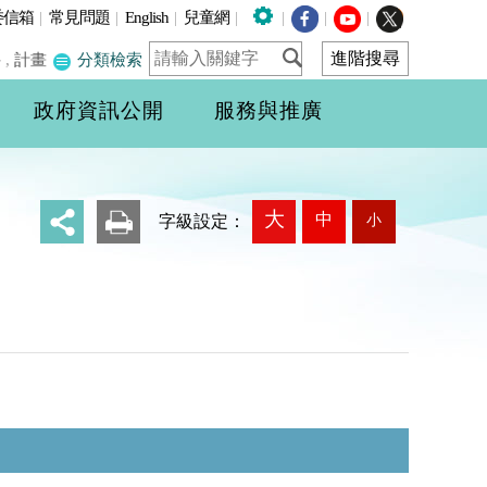
委信箱
|
常見問題
|
English
|
兒童網
|
|
|
|
件
,
計畫
分類檢索
政府資訊公開
服務與推廣
大
中
小
_
字級設定：