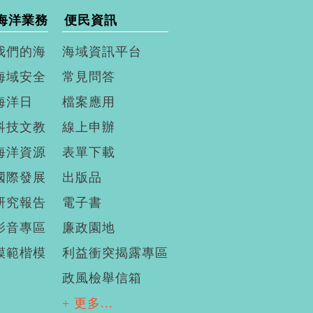
海洋業務
便民資訊
我們的海
海域資訊平台
海域安全
常見問答
海洋日
檔案應用
科技文教
線上申辦
海洋資源
表單下載
國際發展
出版品
研究報告
電子書
影音專區
廉政園地
模範楷模
利益衝突揭露專區
政風檢舉信箱
+ 更多...