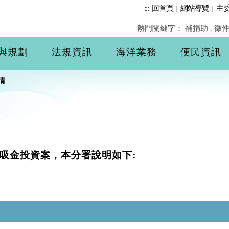
:::
回首頁
|
網站導覽
|
主
熱門關鍵字：
補捐助
,
徵
與規劃
法規資訊
海洋業務
便民資訊
清
吸金投資案，本分署說明如下: