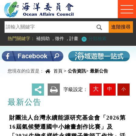
進入內容區塊
熱門關鍵字：
補捐助
,
徵件
,
計畫
分類檢索
中央內容區塊
您現在的位置是：
首頁
>
公告資訊
>
最新公告
大
中
小
_
字級設定：
最新公告
財團法人台灣永續能源研究基金會「2026第
16屆氣候變遷國中小繪畫創作比賽」及
「2026生物多樣性永續種子教師工作坊」活