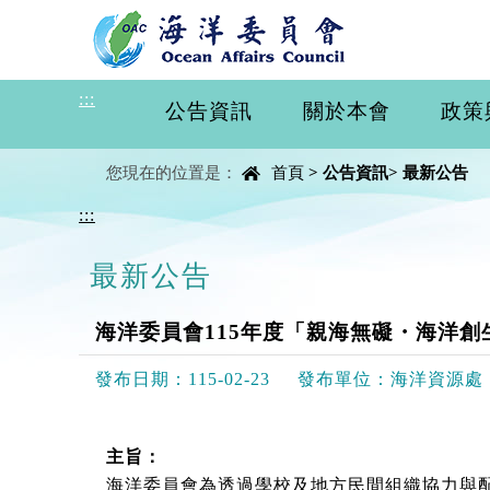
進入內容區塊
:::
公告資訊
關於本會
政策
中央內容區塊
您現在的位置是：
首頁
>
公告資訊
>
最新公告
:::
最新公告
海洋委員會115年度「親海無礙・海洋
發布日期：
115-02-23
發布單位：
海洋資源處
主旨：
海洋委員會為透過學校及地方民間組織協力與