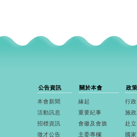
公告資訊
關於本會
政
本會新聞
緣起
行政
活動訊息
重要紀事
施政
招標資訊
會徽及會旗
赴立
徵才公告
主委專欄
國家