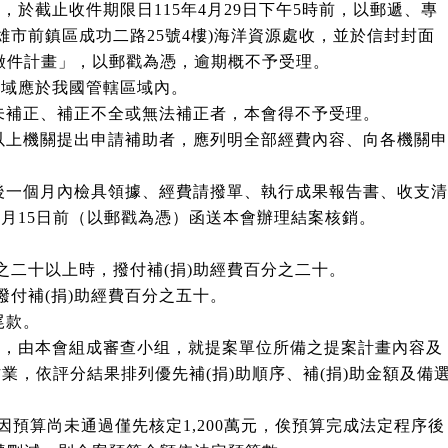
，於截止收件期限日115年4月29日下午5時前，以郵遞、專
高雄市前鎮區成功二路25號4樓)海洋資源處收，並於信封封面
件計畫」，以郵戳為憑，逾期概不予受理。
場域應於我國管轄區域內。
未補正、補正不全或無法補正者，本會得不予受理。
以上機關提出申請補助者，應列明全部經費內容、向各機關申
後一個月內檢具領據、經費請撥單、執行成果報告書、收支清
月15日前（以郵戳為憑）函送本會辦理結案核銷。
。
之二十以上時，撥付補(捐)助經費百分之二十。
撥付補(捐)助經費百分之五十。
尾款。
制，由本會組成審查小组，就提案單位所備之提案計畫內容及
，依評分結果排列優先補(捐)助順序、補(捐)助金額及備
，因預算尚未通過僅先核定1,200萬元，俟預算完成法定程序後