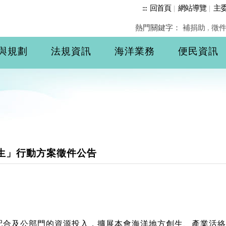
:::
回首頁
|
網站導覽
|
主
熱門關鍵字：
補捐助
,
徵
與規劃
法規資訊
海洋業務
便民資訊
創生」行動方案徵件公告
配合及公部門的資源投入，擴展本會海洋地方創生、產業活絡