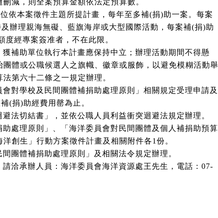
刪減，則全案預算金額依法定預算數。
單位依本案徵件主題所提計畫，每年至多補(捐)助一案。每案
及辦理親海無礙、藍旗海岸或大型國際活動，每案補(捐)助
額度經專案簽准者，不在此限。
，獲補助單位執行本計畫應保持中立；辦理活動期間不得懸
團體或公職候選人之旗幟、徽章或服飾，以避免模糊活動
法第六十二條之一規定辦理。
員會對學校及民間團體補捐助處理原則」相關規定受理申請及
補(捐)助經費用罄為止。
迴避法切結書」，並依公職人員利益衝突迴避法規定辦理。
捐助處理原則」、「海洋委員會對民間團體及個人補捐助預算
洋創生」行動方案徵件計畫及相關附件各1份。
民間團體補捐助處理原則」及相關法令規定辦理。
請洽承辦人員：海洋委員會海洋資源處王先生，電話：07-