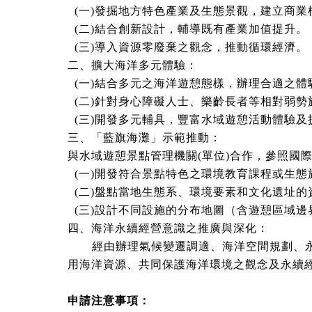
(一)發掘地方特色產業及生態景觀，建立商業
(二)結合創新設計，輔導既有產業加值提升。
(三)導入資源零廢棄之觀念，推動循環經濟。
二、擴大海洋多元體驗：
(一)結合多元之海洋遊憩態樣，辦理合適之體
(二)針對身心障礙人士、樂齡長者等相對弱勢
(三)開發多元輔具，豐富水域遊憩活動體驗及
三、「藍旗海灘」示範推動：
與水域遊憩景點管理機關(單位)合作，參照國
(一)開發符合景點特色之環境教育課程或生態
(二)盤點當地生態系、環境要素和文化遺址的
(三)設計不同設施的分布地圖（含遊憩區域邊
四、海洋永續經營意識之推廣與深化：
經由辦理氣候變遷調適、海洋空間規劃、永續
用海洋資源、共同保護海洋環境之觀念及永續
申請注意事項：