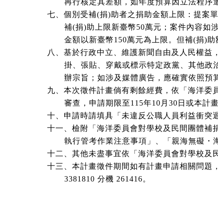
再行核定其差額，如年度預算因立法程序遭
七、個別受補(捐)助者之捐助金額上限：提案
補(捐)助上限新臺幣50萬元；案件內容如涉
金額以新臺幣150萬元為上限。但補(捐)助
八、基於行政中立、維護新聞自由及人民權益
掛、張貼、穿戴或標示特定政黨、其他政治
辦宗旨；如涉及媒體廣告，應確實依照預算
九、本次徵件計畫倘有剩餘經費，依「海洋委
審查，申請期限至115年10月30日或本計畫
十、申請時請填具「未違反公職人員利益衝突
十一、檢附「海洋委員會對學校及民間團體補
執行管考作業注意事項」、「親海無礙・海
十二、其他未盡事宜依「海洋委員會對學校及
十三、本計畫徵件期間如有計畫申請相關問題，
3381810 分機 261416。