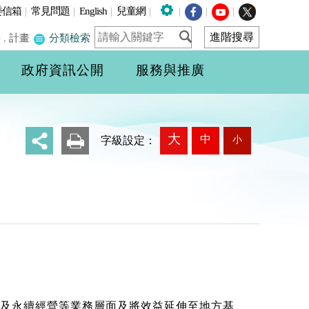
委信箱
|
常見問題
|
English
|
兒童網
|
|
|
|
件
,
計畫
分類檢索
政府資訊公開
服務與推廣
大
中
小
_
字級設定：
及永續經營等業務層面及將效益延伸至地方基