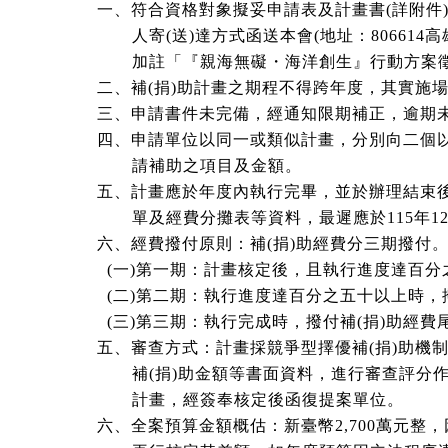
一、符合資格對象擬妥申請表及計畫書(詳附件)
人寄(送)達方式函送本會(地址：806614
加註「『親海無礙・海洋創生』行動方案徵
二、補(捐)助計畫之期程不得跨年度，其實施
三、申請書件未完備，經通知限期補正，逾期
四、申請單位以同一或類似計畫，分別向二個
請補助之項目及金額。
五、計畫應於年度內執行完畢，並於辦理結束
單及經費分攤表等資料，最遲應於115年12
六、經費撥付原則：補(捐)助經費分三期撥付
(一)第一期：計畫核定後，且執行進度達百分
(二)第二期：執行進度達百分之五十以上時，
(三)第三期：執行完成時，撥付補(捐)助經費
五、審查方式：計畫採競爭型擇優補(捐)助機
補(捐)助金額等書面資料，進行審查評分作業
計畫，經簽奉核定後函復提案單位。
六、全案預算金額概估：新臺幣2,700萬元整