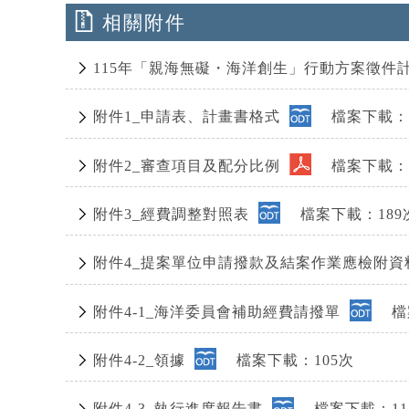
相關附件
115年「親海無礙・海洋創生」行動方案徵件
附件1_申請表、計畫書格式
檔案下載：5
附件2_審查項目及配分比例
檔案下載：3
附件3_經費調整對照表
檔案下載：189
附件4_提案單位申請撥款及結案作業應檢附
附件4-1_海洋委員會補助經費請撥單
檔案
附件4-2_領據
檔案下載：105次