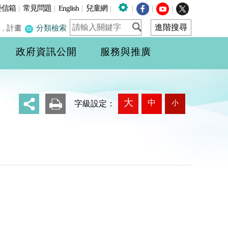
委信箱
|
常見問題
|
English
|
兒童網
|
|
|
|
件
,
計畫
分類檢索
政府資訊公開
服務與推廣
大
中
小
_
字級設定：