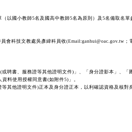
單（以國小教師5名及國高中教師5名為原則）及5名備取名單
技文教處吳彥緯科員收(Email:ganhui@oac.gov.tw；電話
本(或聘書、服務證等其他證明文件)」、「身分證影本」、「
人資料使用授權同意書(如附件5)」。
務證等其他證明文件)正本及身分證正本，以利確認資格及核對
。