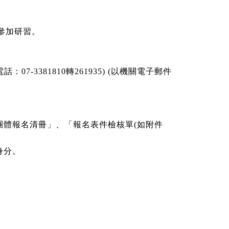
參加研習。
：07-3381810轉261935) (以機關電子郵件
團體報名清冊」、「報名表件檢核單(如附件
身分。