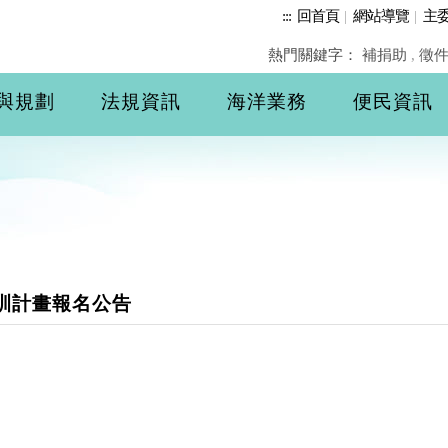
:::
回首頁
|
網站導覽
|
主
熱門關鍵字：
補捐助
,
徵
與規劃
法規資訊
海洋業務
便民資訊
訓計畫報名公告