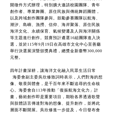
開徵件方式辦理，特別擴大邀請校園團隊、青年
創作者、專業舞團、原住民族與傳統舞蹈團體，
以及跨域創作團隊參與。鼓勵參賽團隊以航海、
潮汐、島嶼、漁撈、信仰、海岸聚落、原住民族
海洋文化、永續保育、氣候變遷及人與海洋關係
等主題進行創作。競賽預計遴選16組團隊進入決
選，並於115年9月19日在高雄市文化中心至善廳
舉行決選展演暨頒獎典禮，總獎金新臺幣300,000
元整。
四年計畫深耕，讓海洋文化融入民眾生活日常
海委會副主委吳欣修致詞時表示，人們對海的想
像、敬畏與體會，是千百年來不斷追尋的生命核
心。海委會自113年推動「復振航海文化力」計
畫，藝術創作即是重要項目，期盼各界透過歌聲
與肢體語言傳達對海的想像、提升創作，並將此
層面不斷開展。吳欣修進一步提及，今日發布會