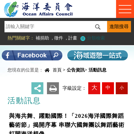
進入內容區塊
熱門關鍵字：
補捐助
,
徵件
,
計畫
分類檢索
中央內容區塊
您現在的位置是：
首頁
>
公告資訊
>
活動訊息
大
中
小
_
字級設定：
活動訊息
與海共舞、躍動國際！「2026海洋國際舞蹈
藝術節」揭開序幕 串聯六國舞團以舞蹈藝術
打開海洋想像