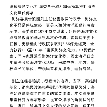
復振海洋文化力 海委會爭取3.66億預算推動海洋
文化世代傳承
海洋委員會劉國列主任秘書致詞時表示，海洋文
化不只是傳統建築，更是人類與海洋互動的珍貴
記憶。海委會自107年成立以來，始終將海洋文化
與海洋教育的傳承視為核心任務。管碧玲主委上
任後，更積極向行政院爭取到3.66億元經費，全
力執行113至116年「復振海洋文化力」中長程計
畫，同時也透過舉辦海洋文化獎、國家海洋日嘉
年華等各項海洋文化活動，串聯中央、地方、學
校與民間單位，帶領民眾看見海洋、理解海洋。
劉主任秘書強調，從臺灣的澎湖、安平、高雄到
基隆，從先民渡海拓墾到近代國際貿易興盛，海
洋始終是臺灣走向世界的重要道路。本次論壇邀
集臺日雙方專家學者，從東亞海域的角度探討航
路、港口、貿易及文化交流的歷史意義，這不只