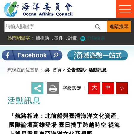
進入內容區塊
熱門關鍵字：
補捐助
,
徵件
,
計畫
分類檢索
中央內容區塊
您現在的位置是：
首頁
>
公告資訊
>
活動訊息
大
中
小
_
字級設定：
活動訊息
「航路相連：北前船與臺灣海洋文化資產」
國際論壇高雄登場 臺日攜手跨越時空 從海
上貿易看見東亞海洋文化新視野