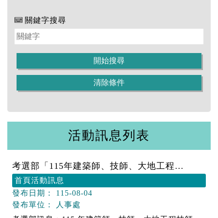
關鍵字搜尋
活動訊息列表
考選部「115年建築師、技師、大地工程技師（第二階段考試）、不動產經紀人、記帳士考試」報名訊息
首頁活動訊息
發布日期：
115-08-04
發布單位：
人事處