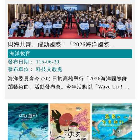
舟、阿美族竹筏帆船等原住民族世代累積的造船技藝
洋臺灣夢4.0」計畫。今（3）日於蘇澳港盛大舉辦
與航海技術。透過真實且珍貴的影像，展現先民與海
「光腳號」帆船航向日本沖繩啟航典禮，行政院院長
共生的傳統智慧，讓深植於臺灣血脈中的南島海洋基
卓榮泰、副院長鄭麗君、環境部部長彭啟明，以及海
因重新甦醒。 海委會自113年起編列新臺幣1億
洋委員會副主任委員吳欣修等部會首長皆親自出席見
2,000萬元推動「復振航海文化力中長程計畫」，本次
證，共同為即將展開跨海航程的小 帆手們加油打氣，
活動正是建構海洋文化知識與扎根教育的重要實踐，
與海共舞、躍動國際！「2026海洋國際舞蹈藝術節」揭開序幕 串聯六國舞團以舞蹈藝術打開海洋想像
祝福航程平安順利。 跨海接力航向沖繩 航海教育的
從原民用海智慧到現代青年的極地挑戰，都是活生生
具體實踐 宜蘭縣立岳明國中小學長期深耕航海教育，
海洋教育
的海洋教育與文化教材。這次活動也特別歡迎各級學
延續2025年與法國小帆手跨國交流，今年進一步擴大
發布日期：
115-06-30
校教師共同參與，無論是作為個人教學進修，或是帶
跨國交流規模，將於7月3日至14日展開自蘇澳港至日
發布單位：
科技文教處
領班級學生進行戶外教學，這場活動都將提供豐富的
本沖繩的接力航程。本次跨海航行途經石垣島與宮古
海洋委員會今 (30) 日於高雄舉行「2026海洋國際舞
影像紀錄與真實故事，協助老師將「與海共生」的 永
島，特別邀請專業航海家林彥光與陳懷璞隨行指導，
蹈藝術節」活動發布會。今年活動以「Wave Up！海
續思維融入日常教學中。 活動報名網址(請點擊)，
帶領分為「去程」與「回程」兩組的小帆手們在長距
想藝起舞！」舞蹈競賽與「海洋國際舞蹈藝術節」作
活動名額有限，敬請踴躍報名一同引領臺灣下一代朝
離航海中鍛鍊專業技能、團隊合作與應變能力。此
為兩大主軸，盼透過藝術重新打開大眾對海洋文化的
海洋大步邁進！
外，停靠期間不僅將與石垣島青少年舉辦臺 日帆船友
想像。其中，舞蹈藝術節以「潮之身 Ocean in
誼賽，更將攜手進行海洋公民科學調查及生態文化比
Motion」為核心概念，將海洋由自然景觀轉化為可被
較，透過實地觀察與科學記錄深化臺日青年互動，完
感受與參與的文化經驗；並以「國際交流、身體語
美實踐海洋教育與國際交流並進的理念。 蘇澳鳴鑼啟
彙、海洋文化 」為軸心，邀請日本、韓國、澳洲、美