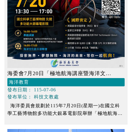
海委會7月20日「極地航海講座暨海洋文化影片放映會」 共同探索臺灣海洋DNA
海洋教育
發布日期：
115-07-06
發布單位：
科技文教處
海洋委員會規劃於115年7月20日(星期一)在國立科
學工藝博物館多功能大銀幕電影院舉辦「極地航海講
座暨海洋文化影片放映會」，特別邀請剛完成南冰洋
極地遠征的臺灣青年航海探險家陳懷璞親臨現場，分