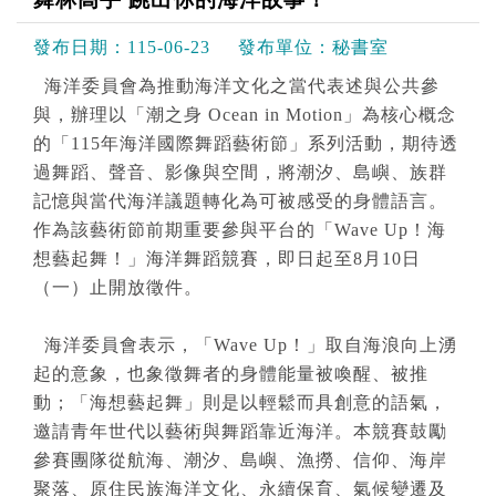
發布日期：
115-06-23
發布單位：
秘書室
海洋委員會為推動海洋文化之當代表述與公共參
與，辦理以「潮之身 Ocean in Motion」為核心概念
的「115年海洋國際舞蹈藝術節」系列活動，期待透
過舞蹈、聲音、影像與空間，將潮汐、島嶼、族群
記憶與當代海洋議題轉化為可被感受的身體語言。
作為該藝術節前期重要參與平台的「Wave Up！海
想藝起舞！」海洋舞蹈競賽，即日起至8月10日
（一）止開放徵件。
海洋委員會表示，「Wave Up！」取自海浪向上湧
起的意象，也象徵舞者的身體能量被喚醒、被推
動；「海想藝起舞」則是以輕鬆而具創意的語氣，
邀請青年世代以藝術與舞蹈靠近海洋。本競賽鼓勵
參賽團隊從航海、潮汐、島嶼、漁撈、信仰、海岸
聚落、原住民族海洋文化、永續保育、氣候變遷及