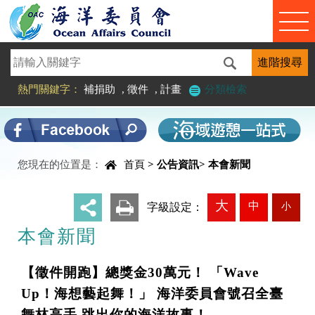
進入內容區塊
熱門關鍵字：
補捐助
,
徵件
,
計畫
分類檢索
中央內容區塊
您現在的位置是：
首頁
>
公告資訊
>
本會新聞
大
中
小
_
字級設定：
本會新聞
【徵件開跑】總獎金30萬元！ 「Wave
Up！海想藝起舞！」 海洋委員會號召全臺
舞林高手 跳出你的海洋故事！