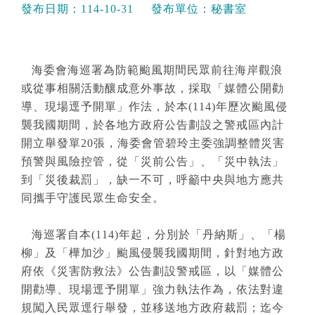
發布日期：
114-10-31
發布單位：
秘書室
海委會海巡署為防範颱風期間民眾前往海岸觀浪
或從事相關活動釀成意外事故，採取「媒體公開勸
導、現場逕予開單」作法，於本(114)年歷次颱風侵
襲我國期間，於各地方政府公告劃設之警戒區內計
開立舉發單20張，海委會管碧玲主委強調整體災害
預警與風險控管，從「災前公告」、「災中執法」
到「災後裁罰」，缺一不可，呼籲中央與地方應共
同攜手守護民眾生命安全。
海巡署自本(114)年起，分別於「丹納斯」、「楊
柳」及「樺加沙」颱風侵襲我國期間，針對地方政
府依《災害防救法》公告劃設警戒區，以「媒體公
開勸導、現場逕予開單」強力執法作為，依法對違
規闖入民眾逕行舉發，並移送地方政府裁罰；迄今