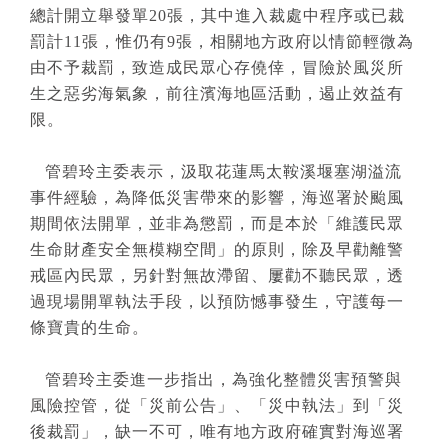
總計開立舉發單20張，其中進入裁處中程序或已裁
罰計11張，惟仍有9張，相關地方政府以情節輕微為
由不予裁罰，致造成民眾心存僥倖，冒險於風災所
生之惡劣海氣象，前往濱海地區活動，遏止效益有
限。
管碧玲主委表示，汲取花蓮馬太鞍溪堰塞湖溢流
事件經驗，為降低災害帶來的影響，海巡署於颱風
期間依法開單，並非為懲罰，而是本於「維護民眾
生命財產安全無模糊空間」的原則，除及早勸離警
戒區內民眾，另針對無故滯留、屢勸不聽民眾，透
過現場開單執法手段，以預防憾事發生，守護每一
條寶貴的生命。
管碧玲主委進一步指出，為強化整體災害預警與
風險控管，從「災前公告」、「災中執法」到「災
後裁罰」，缺一不可，唯有地方政府確實對海巡署