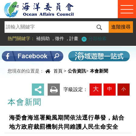
進入內容區塊
熱門關鍵字：
補捐助
,
徵件
,
計畫
分類檢索
中央內容區塊
您現在的位置是：
首頁
>
公告資訊
>
本會新聞
大
中
小
_
字級設定：
本會新聞
海委會海巡署颱風期間依法逕行舉發，結合
地方政府裁罰機制共同維護人民生命安全