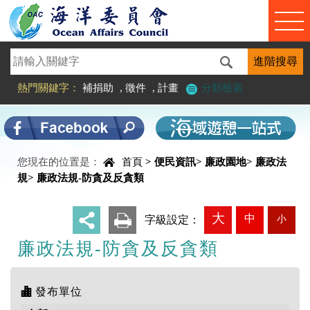
進入內容區塊
熱門關鍵字：
補捐助
,
徵件
,
計畫
分類檢索
您現在的位置是：
首頁
>
便民資訊
>
廉政園地
>
廉政法
中央內容區塊
規
>
廉政法規-防貪及反貪類
大
中
小
_
字級設定：
廉政法規-防貪及反貪類
發布單位