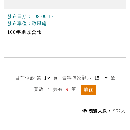
發布日期：
108-09-17
發布單位：
政風處
108年廉政會報
目前位於 第
頁
資料每次顯示
筆
頁數 1/1 共有
9
筆
前往
瀏覽人次：
957人