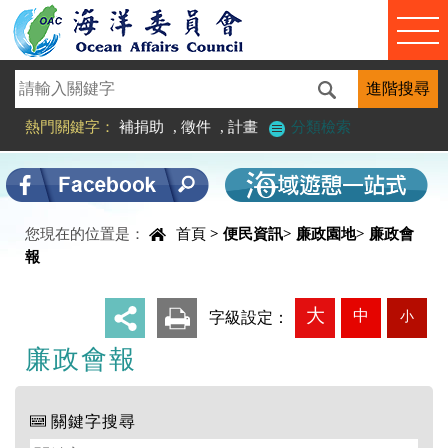
進入內容區塊
熱門關鍵字：
補捐助
,
徵件
,
計畫
分類檢索
您現在的位置是：
首頁
>
便民資訊
>
廉政園地
>
廉政會
中央內容區塊
報
大
中
小
_
字級設定：
廉政會報
關鍵字搜尋