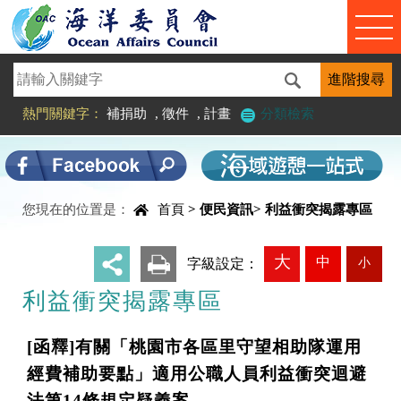
進入內容區塊
熱門關鍵字：
補捐助
,
徵件
,
計畫
分類檢索
中央內容區塊
您現在的位置是：
首頁
>
便民資訊
>
利益衝突揭露專區
大
中
小
_
字級設定：
利益衝突揭露專區
[函釋]有關「桃園市各區里守望相助隊運用
經費補助要點」適用公職人員利益衝突迴避
法第14條規定疑義案