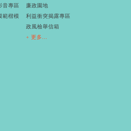
影音專區
廉政園地
模範楷模
利益衝突揭露專區
政風檢舉信箱
+ 更多...