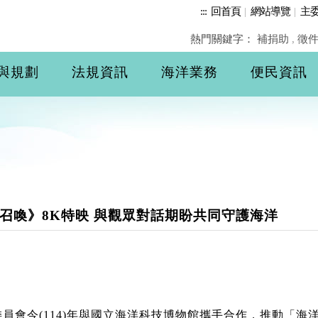
:::
回首頁
|
網站導覽
|
主
熱門關鍵字：
補捐助
,
徵
與規劃
法規資訊
海洋業務
便民資訊
召喚》8K特映 與觀眾對話期盼共同守護海洋
會今(114)年與國立海洋科技博物館攜手合作，推動「海洋