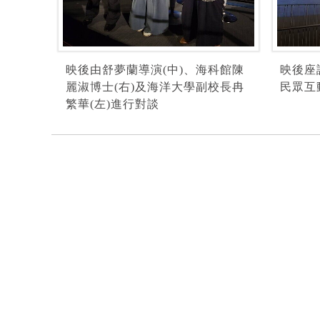
映後由舒夢蘭導演(中)、海科館陳
映後座
麗淑博士(右)及海洋大學副校長冉
民眾互
繁華(左)進行對談