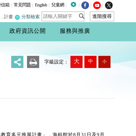
委信箱
|
常見問題
|
English
|
兒童網
|
|
|
|
件
,
計畫
分類檢索
政府資訊公開
服務與推廣
大
中
小
_
字級設定：
教育多元推展計畫」，海科館於8月31日及9月