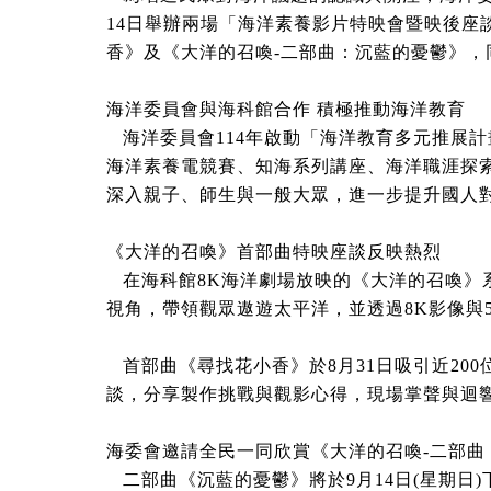
14日舉辦兩場「海洋素養影片特映會暨映後座
香》及《大洋的召喚-二部曲：沉藍的憂鬱》
海洋委員會與海科館合作 積極推動海洋教育
海洋委員會114年啟動「海洋教育多元推展
海洋素養電競賽、知海系列講座、海洋職涯探
深入親子、師生與一般大眾，進一步提升國人
《大洋的召喚》首部曲特映座談反映熱烈
在海科館8K海洋劇場放映的《大洋的召喚》
視角，帶領觀眾遨遊太平洋，並透過8K影像與
首部曲《尋找花小香》於8月31日吸引近20
談，分享製作挑戰與觀影心得，現場掌聲與迴
海委會邀請全民一同欣賞《大洋的召喚-二部曲
二部曲《沉藍的憂鬱》將於9月14日(星期日