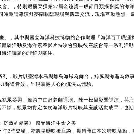
談會」，特別選播榮獲第57屆金鐘獎一般節目類攝影獎的海
，同時邀請導演舒夢蘭親臨現場與觀眾交流，現場互動熱烈，
計畫」，其中與國立海洋科技博物館合作辦理「海洋百工職涯
索體驗活動及海洋素養影片特映會暨映後座談會等一系列活動
對海洋議題的理解與關注。
系列，影片以臺灣本島與離島海域為舞台，鯨豚與海龜為敘
5.1聲道音效，呈現震撼人心的沉浸式體驗。
0位觀眾參與，座談中由舒夢蘭導演、陳一松攝影暨導演，與
響不斷，觀眾均肯定本次海洋影片特映與座談活動成果，也期
：沉藍的憂鬱》 感受海洋生命之美
)下午2時登場，亦將舉辦映後座談，期待藉由本次特映活動