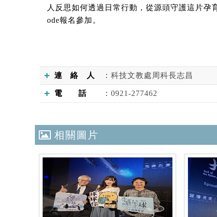
人反思如何透過日常行動，從源頭守護這片孕育
ode報名參加。
連絡人
科技文教處周科長志昌
電話
0921-277462
相關圖片