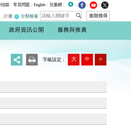
委信箱
|
常見問題
|
English
|
兒童網
|
|
|
|
件
,
計畫
分類檢索
政府資訊公開
服務與推廣
大
中
小
_
字級設定：