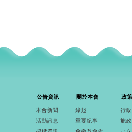
公告資訊
關於本會
政
本會新聞
緣起
行政
活動訊息
重要紀事
施政
招標資訊
會徽及會旗
赴立