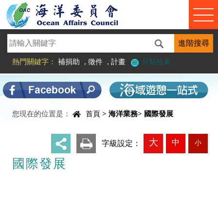
進入內容區塊
熱門關鍵字：
補捐助
,
徵件
,
計畫
分類檢索
中央內容區塊
您現在的位置是：
首頁
>
海洋業務
>
國際發展
大
中
小
_
字級設定：
國際發展