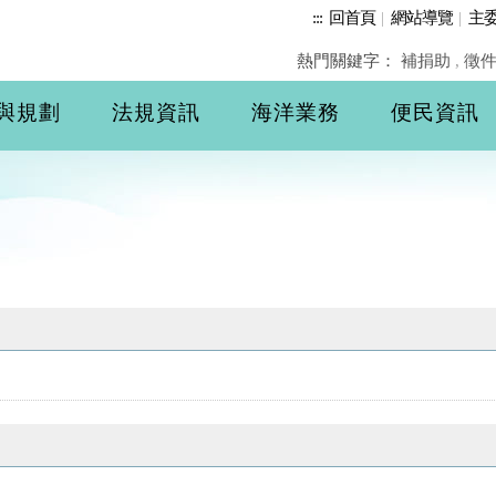
:::
回首頁
|
網站導覽
|
主
熱門關鍵字：
補捐助
,
徵
與規劃
法規資訊
海洋業務
便民資訊