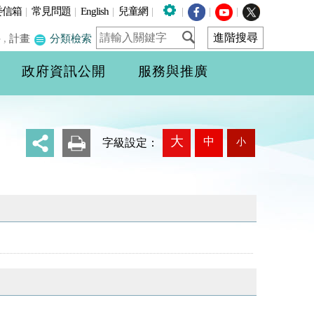
委信箱
|
常見問題
|
English
|
兒童網
|
|
|
|
件
,
計畫
分類檢索
政府資訊公開
服務與推廣
大
中
小
_
字級設定：