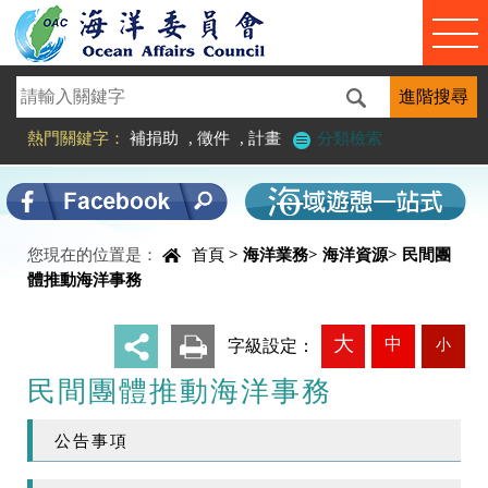
進入內容區塊
熱門關鍵字：
補捐助
,
徵件
,
計畫
分類檢索
您現在的位置是：
首頁
>
海洋業務
>
海洋資源
>
民間團
中央內容區塊
體推動海洋事務
大
中
小
_
字級設定：
民間團體推動海洋事務
公告事項