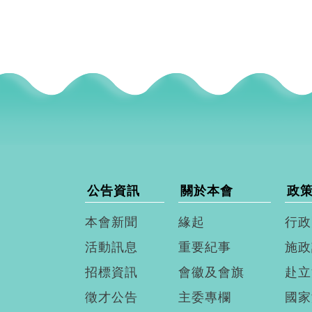
公告資訊
關於本會
政
本會新聞
緣起
行政
活動訊息
重要紀事
施政
招標資訊
會徽及會旗
赴立
徵才公告
主委專欄
國家