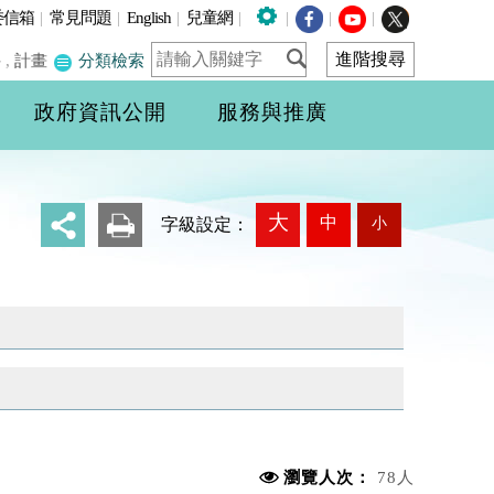
委信箱
|
常見問題
|
English
|
兒童網
|
|
|
|
件
,
計畫
分類檢索
政府資訊公開
服務與推廣
大
中
小
_
字級設定：
瀏覽人次：
78人