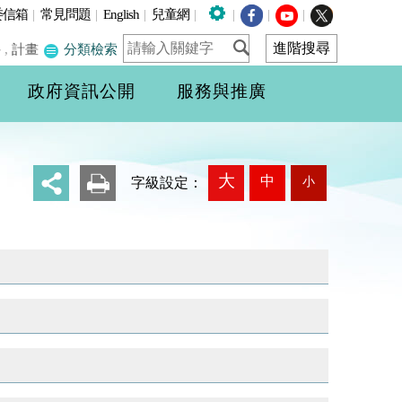
委信箱
|
常見問題
|
English
|
兒童網
|
|
|
|
件
,
計畫
分類檢索
政府資訊公開
服務與推廣
大
中
小
_
字級設定：