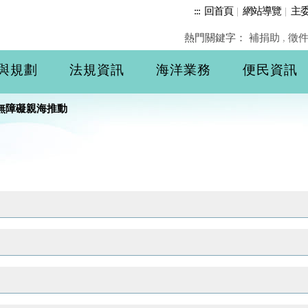
:::
回首頁
|
網站導覽
|
主
熱門關鍵字：
補捐助
,
徵
與規劃
法規資訊
海洋業務
便民資訊
無障礙親海推動