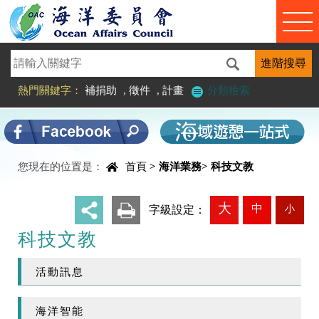
進入內容區塊
熱門關鍵字：
補捐助
,
徵件
,
計畫
分類檢索
中央內容區塊
您現在的位置是：
首頁
>
海洋業務
>
科技文教
大
中
小
_
字級設定：
科技文教
活動訊息
海洋智能