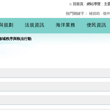
:::
回首頁
|
網站導覽
|
主
熱門關鍵字：
補捐助
,
徵
與規劃
法規資訊
海洋業務
便民資訊
海域秩序與執法行動