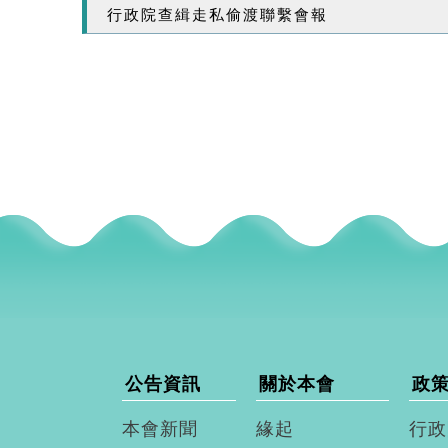
行政院查緝走私偷渡聯繫會報
公告資訊
關於本會
政
本會新聞
緣起
行政