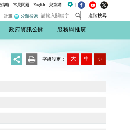
委信箱
|
常見問題
|
English
|
兒童網
|
|
|
|
件
,
計畫
分類檢索
政府資訊公開
服務與推廣
大
中
小
_
字級設定：