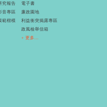
研究報告
電子書
影音專區
廉政園地
模範楷模
利益衝突揭露專區
政風檢舉信箱
+ 更多...