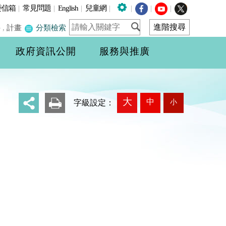
委信箱
|
常見問題
|
English
|
兒童網
|
|
|
|
件
,
計畫
分類檢索
政府資訊公開
服務與推廣
大
中
小
_
字級設定：