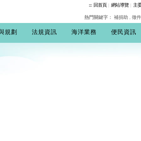
:::
回首頁
|
網站導覽
|
主
熱門關鍵字：
補捐助
,
徵
與規劃
法規資訊
海洋業務
便民資訊