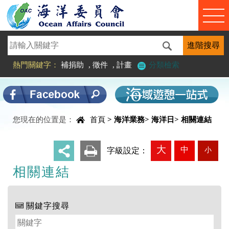
進入內容區塊
熱門關鍵字：
補捐助
,
徵件
,
計畫
分類檢索
中央內容區塊
您現在的位置是：
首頁
>
海洋業務
>
海洋日
>
相關連結
大
中
小
_
字級設定：
相關連結
關鍵字搜尋