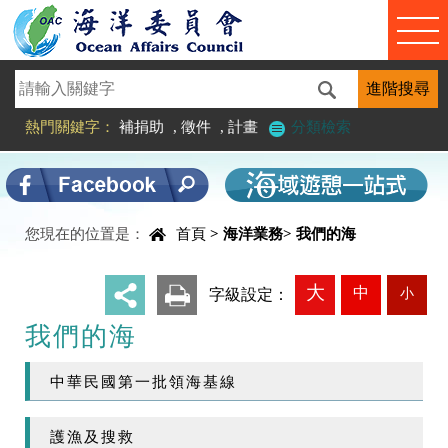
進入內容區塊
熱門關鍵字：
補捐助
,
徵件
,
計畫
分類檢索
中央內容區塊
您現在的位置是：
首頁
>
海洋業務
>
我們的海
大
中
小
_
字級設定：
我們的海
中華民國第一批領海基線
護漁及搜救