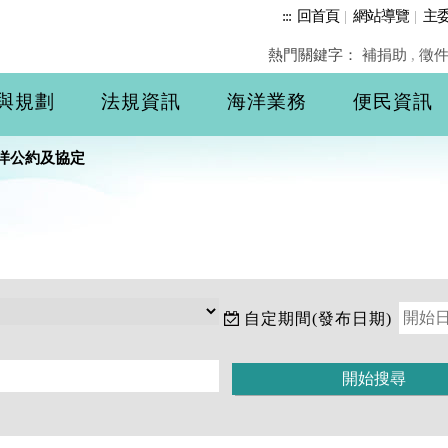
:::
回首頁
|
網站導覽
|
主
熱門關鍵字：
補捐助
,
徵
與規劃
法規資訊
海洋業務
便民資訊
洋公約及協定
自定期間(發布日期)