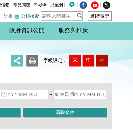
委信箱
|
常見問題
|
English
|
兒童網
|
|
|
|
件
,
計畫
分類檢索
政府資訊公開
服務與推廣
大
中
小
_
字級設定：
~