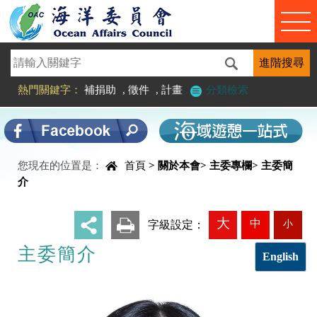
進入內容區塊
熱門關鍵字：
補捐助
,
徵件
,
計畫
分類檢索
您現在的位置是：
首頁
>
關於本會
>
主委專欄
>
主委簡
中央內容區塊
介
大
中
小
_
字級設定：
主委簡介
English