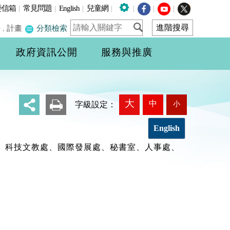
委信箱
|
常見問題
|
English
|
兒童網
|
|
|
|
件
,
計畫
分類檢索
政府資訊公開
服務與推廣
大
中
小
_
字級設定：
English
處、科技文教處、國際發展處、秘書室、人事處、