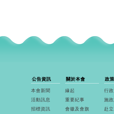
公告資訊
關於本會
政
本會新聞
緣起
行政
活動訊息
重要紀事
施政
招標資訊
會徽及會旗
赴立