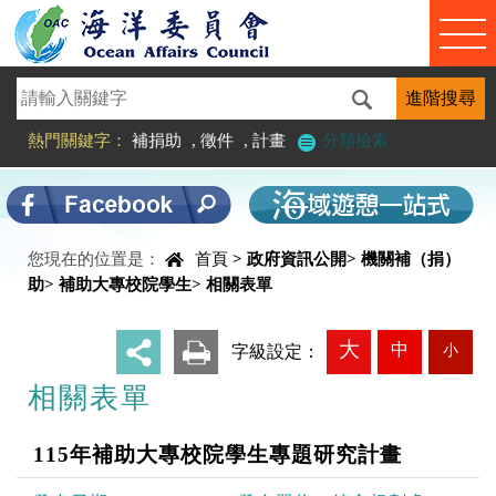
進入內容區塊
熱門關鍵字：
補捐助
,
徵件
,
計畫
分類檢索
您現在的位置是：
首頁
>
政府資訊公開
>
機關補（捐）
中央內容區塊
助
>
補助大專校院學生
>
相關表單
大
中
小
_
字級設定：
相關表單
115年補助大專校院學生專題研究計畫