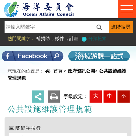
進入內容區塊
熱門關鍵字：
補捐助
,
徵件
,
計畫
分類檢索
您現在的位置是：
首頁
>
政府資訊公開
>
公共設施維護
中央內容區塊
管理規範
大
中
小
_
字級設定：
公共設施維護管理規範
關鍵字搜尋