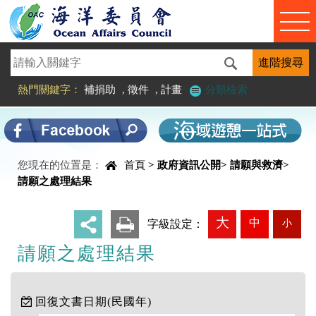
進入內容區塊
熱門關鍵字：
補捐助
,
徵件
,
計畫
分類檢索
您現在的位置是：
首頁
>
政府資訊公開
>
請願與救濟
>
中央內容區塊
請願之處理結果
大
中
小
_
字級設定：
請願之處理結果
回復文書日期(民國年)