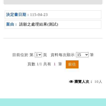
115-04-23
請願之處理結果(測試)
目前位於 第
頁
資料每次顯示
筆
頁數 1/1 共有
1
筆
前往
瀏覽人次：
10人