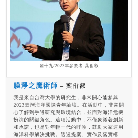
圖十九/2023年參賽者-葉佾叡
膜淨之魔術師
– 葉佾叡
我是來自台灣大學的研究生，非常開心能參與
2023臺灣海洋國際青年論壇。在活動中，非常開
心了解到手邊研究與環境結合，並面對海洋危機
扮演的關鍵角色。這項活動中，不僅象徵著創新
和承諾，也是對年輕一代的呼喚，鼓勵大家運用
海洋科學解決挑戰。透過提案、實作及落實構