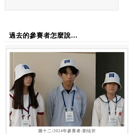
過去的參賽者怎麼說…
圖十二/2024年參賽者-劉竑圻