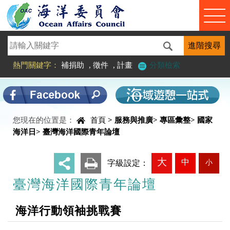
進入內容區塊
熱門關鍵字：
補捐助
,
徵件
,
計畫
分類檢索
您現在的位置是：
首頁
>
服務與推廣
>
專區彙整
>
國家
中央內容區塊
海洋日
>
臺灣海洋國際青年論壇
大
中
小
_
字級設定：
臺灣海洋國際青年論壇
海洋行動領袖挑戰賽