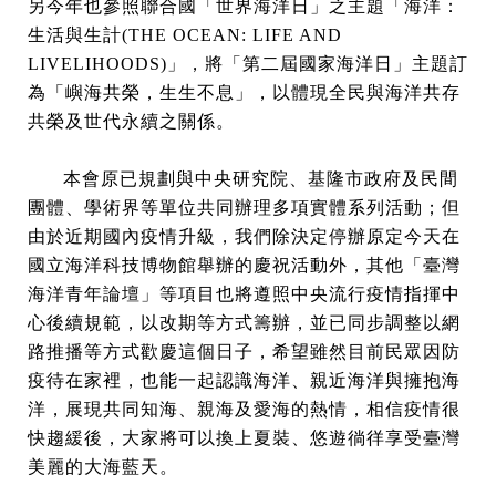
另今年也參照聯合國「世界海洋日」之主題「海洋：
生活與生計(THE OCEAN: LIFE AND
LIVELIHOODS)」，將「第二屆國家海洋日」主題訂
為「嶼海共榮，生生不息」，以體現全民與海洋共存
共榮及世代永續之關係。
本會原已規劃與中央研究院、基隆市政府及民間
團體、學術界等單位共同辦理多項實體系列活動；但
由於近期國內疫情升級，我們除決定停辦原定今天在
國立海洋科技博物館舉辦的慶祝活動外，其他「臺灣
海洋青年論壇」等項目也將遵照中央流行疫情指揮中
心後續規範，以改期等方式籌辦，並已同步調整以網
路推播等方式歡慶這個日子，希望雖然目前民眾因防
疫待在家裡，也能一起認識海洋、親近海洋與擁抱海
洋，展現共同知海、親海及愛海的熱情，相信疫情很
快趨緩後，大家將可以換上夏裝、悠遊徜徉享受臺灣
美麗的大海藍天。