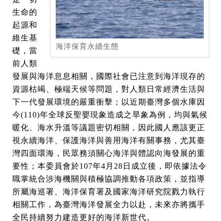
生命的
起源和
維生基
海洋保育永續生態
礎，當
前人類
發展與海洋息息相關，國際社會已注意到海洋現存的
資源枯竭、極端天候等問題，對人類日常經濟生活與
下一代發展環境的嚴重衝擊；以近期臺灣多個水庫因
今(110)年全球反聖嬰現象造成之旱象為例，均與氣候
暖化、海水升溫等議題密切相關，因此國人應該更正
視永續海洋、保護海洋與善用海洋有關事務，尤其臺
灣四面環海，民眾務須關心海洋與體認向海發展的重
要性；本委員會於107年4月28日成立後，即依據法令
職掌統合涉海機關與積極協調推動各項政策，並指導
所屬海巡署、海洋保育署及國家海洋研究院戮力執行
相關工作，為臺灣海洋發展全力以赴，未來亦將攜手
全民持續努力建造更好的海洋新世代。