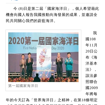
今 (8)日是第二屆「國家海洋日」，個人希望藉此
機會向國人報告我國推動向海發展的成果，並邀請全
民共同關心我們的蔚藍海洋。
我
國108
年11月
20日公
布《海
洋基本
法》，
該法參
照聯合
第一屆國家海洋日
國2009
年將每
年的今天訂為「世界海洋日」之精神，在第18條明定