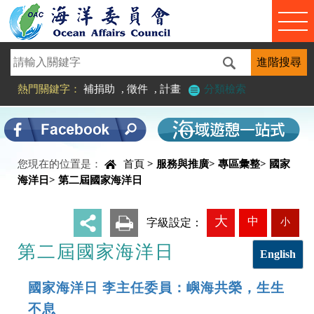
進入內容區塊
熱門關鍵字：
補捐助
,
徵件
,
計畫
分類檢索
您現在的位置是：
首頁
>
服務與推廣
>
專區彙整
>
國家
中央內容區塊
海洋日
>
第二屆國家海洋日
大
中
小
_
字級設定：
第二屆國家海洋日
English
國家海洋日 李主任委員：嶼海共榮，生生
不息