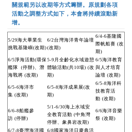
關規範另以改期等方式籌辦。原規劃各項
活動之調整方式如下，本會將持續滾動新
增。
6/4-6基隆國
5/29海大畢業生
6/2台灣海洋青年論壇
際帆船賽 (改
挑戰基隆嶼(改期)
(改期)
期)
6/5淨海活動(環保
5-9月全齡化水域遊憩
6/5海洋教育
艦隊 (停辦)、潛
體驗活動(共10場) (改
與人才培育
海戰將 (改期)
期)
論壇 (改期)
6/5-8海洋科
6/5-6海洋市
6/5-8海洋成果展(改
技教育活
集 (改期)
期)
動 (改期)
5/1-6/30海上水域安
6/6-8船艦參
6/6海洋音樂
全教育活動 (中角灣
訪 (停辦)
祭 (改期)
停辦、象鼻岩改期)
6/7-8臺灣海洋國
6/8國家海洋日慶典活