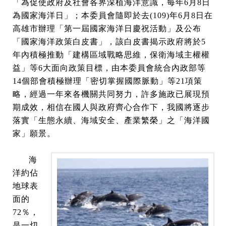
「為促使政府及社會各界深植海洋意識，每年6月8日
為國家海洋日」；本委員會隨即於去(109)年6月8日在
高雄市辦理「第一屆國家海洋日慶祝活動」及公布
「國家海洋政策白皮書」，該白皮書揭示政府將於5
年內積極推動「建構區域戰略思維，保衛海域主權權
益」等6大面向政策目標，由本委員會統合內政部等
14個部會積極辦理「密切掌握國際脈動」等21項策
略，經過一年來各機關共同努力，許多施政已展現預
期成效，相信在國人與政府齊心合作下，我國將逐步
落實「生態永續、海域安全、產業繁榮」之「海洋國
家」願景。
海
洋約佔
地球表
面的
72％，
是一切