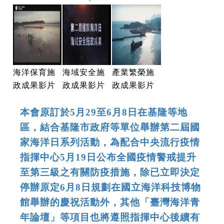
海洋保育施
海域安全施
產業繁榮施
政成果影片
政成果影片
政成果影片
本會原訂於5月29至6月8日在基隆等地
區，結合基隆市政府等單位舉辦第二屆國
家海洋日系列活動，為配合中央流行疫情
指揮中心5月19日公布全國疫情警戒提升
至第三級之有關防疫措施，除已立即決定
停辦原定6月8日規劃在國立海洋科技博物
館舉辦的慶祝活動外，其他「臺灣海洋青
年論壇」等項目也將遵照指揮中心後續有