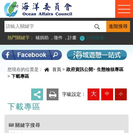
進入內容區塊
熱門關鍵字：
補捐助
,
徵件
,
計畫
分類檢索
您現在的位置是：
首頁
>
政府資訊公開
>
生態檢核專區
中央內容區塊
>
下載專區
大
中
小
_
字級設定：
下載專區
關鍵字搜尋