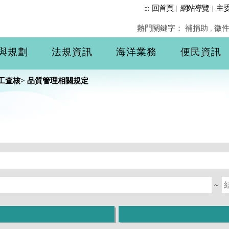
:::
回首頁
|
網站導覽
|
主
熱門關鍵字：
補捐助
,
徵
與規劃
法規資訊
海洋業務
便民資訊
工查核
>
品質管理相關規定
~