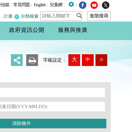
委信箱
|
常見問題
|
English
|
兒童網
|
|
|
|
件
,
計畫
分類檢索
政府資訊公開
服務與推廣
大
中
小
_
字級設定：