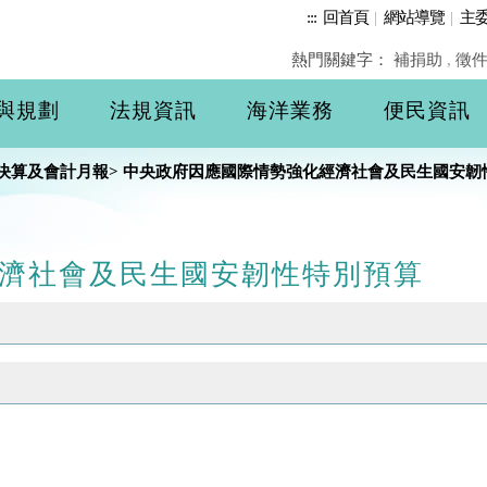
:::
回首頁
|
網站導覽
|
主
熱門關鍵字：
補捐助
,
徵
與規劃
法規資訊
海洋業務
便民資訊
決算及會計月報
>
中央政府因應國際情勢強化經濟社會及民生國安韌
濟社會及民生國安韌性特別預算