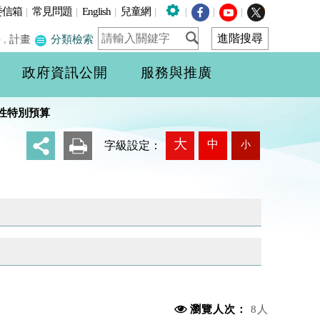
委信箱
|
常見問題
|
English
|
兒童網
|
|
|
|
件
,
計畫
分類檢索
政府資訊公開
服務與推廣
性特別預算
大
中
小
_
字級設定：
瀏覽人次：
8人