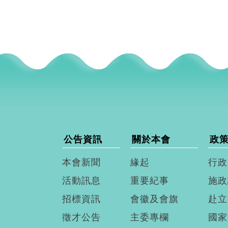
公告資訊
關於本會
政
本會新聞
緣起
行政
活動訊息
重要紀事
施政
招標資訊
會徽及會旗
赴立
徵才公告
主委專欄
國家