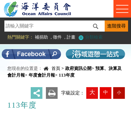
進入內容區塊
熱門關鍵字：
補捐助
,
徵件
,
計畫
分類檢索
您現在的位置是：
首頁
>
政府資訊公開
>
預算、決算及
中央內容區塊
會計月報
>
年度會計月報
>
113年度
大
中
小
_
字級設定：
113年度