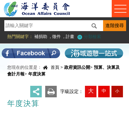
進入內容區塊
熱門關鍵字：
補捐助
,
徵件
,
計畫
分類檢索
您現在的位置是：
首頁
>
政府資訊公開
>
預算、決算及
中央內容區塊
會計月報
>
年度決算
大
中
小
_
字級設定：
年度決算